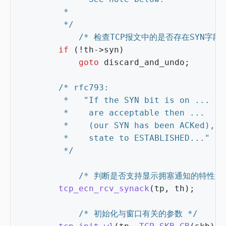
		 */
/* 检查TCP报文中的是否存在SYN字段 
if
(
!
th
->
syn
)
goto
discard_and_undo
;
		 */
/* 判断是否支持显示拥塞通知的特性, 即Exp
tcp_ecn_rcv_synack
(
tp
,
th
);
/* 初始化与窗口有关的参数 */