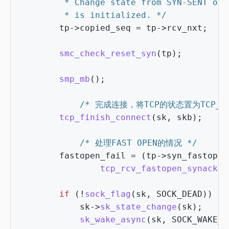
		 * is initialized. */
tp
->
copied_seq
=
tp
->
rcv_nxt
;
smc_check_reset_syn
(
tp
);
smp_mb
();
/* 完成连接，将TCP的状态置为TCP_EST
tcp_finish_connect
(
sk
,
skb
);
/* 处理FAST OPEN的情况 */
fastopen_fail
=
(
tp
->
syn_fastopen
tcp_rcv_fastopen_synack
(
s
if
(
!
sock_flag
(
sk
,
SOCK_DEAD
))
{
sk
->
sk_state_change
(
sk
);
sk_wake_async
(
sk
,
SOCK_WAKE_I