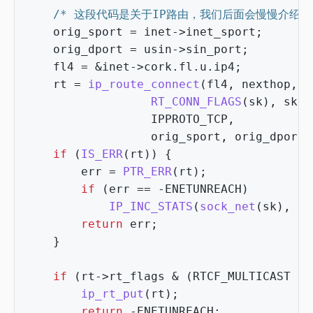
/* 这段代码是关于IP路由，我们后面会慢慢介绍 *
orig_sport
=
inet
->
inet_sport
;
orig_dport
=
usin
->
sin_port
;
fl4
=
&
inet
->
cork
.
fl
.
u
.
ip4
;
rt
=
ip_route_connect
(
fl4
,
nexthop
,
i
RT_CONN_FLAGS
(
sk
),
sk
->
IPPROTO_TCP
,
orig_sport
,
orig_dport
,
if
(
IS_ERR
(
rt
))
{
err
=
PTR_ERR
(
rt
);
if
(
err
==
-
ENETUNREACH
)
IP_INC_STATS
(
sock_net
(
sk
),
IP
return
err
;
}
if
(
rt
->
rt_flags
&
(
RTCF_MULTICAST
|
ip_rt_put
(
rt
);
return
-
ENETUNREACH
;