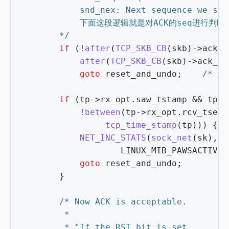
  		*/
if
(
!
after
(
TCP_SKB_CB
(
skb
)
->
ack_s
after
(
TCP_SKB_CB
(
skb
)
->
ack_se
goto
reset_and_undo
;
/* 
if
(
tp
->
rx_opt
.
saw_tstamp
&&
tp
->
!
between
(
tp
->
rx_opt
.
rcv_tsecr
tcp_time_stamp
(
tp
)))
{
NET_INC_STATS
(
sock_net
(
sk
),
LINUX_MIB_PAWSACTIVER
goto
reset_and_undo
;
}