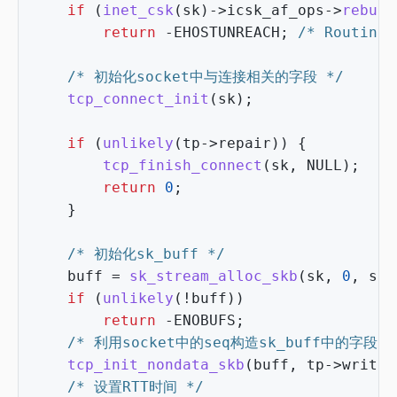
if
(
inet_csk
(
sk
)
->
icsk_af_ops
->
rebuil
return
-
EHOSTUNREACH
;
/* Routing 
/* 初始化socket中与连接相关的字段 */
tcp_connect_init
(
sk
);
if
(
unlikely
(
tp
->
repair
))
{
tcp_finish_connect
(
sk
,
NULL
);
return
0
;
}
/* 初始化sk_buff */
buff
=
sk_stream_alloc_skb
(
sk
,
0
,
sk
-
if
(
unlikely
(
!
buff
))
return
-
ENOBUFS
;
/* 利用socket中的seq构造sk_buff中的字段 *
tcp_init_nondata_skb
(
buff
,
tp
->
write_
/* 设置RTT时间 */