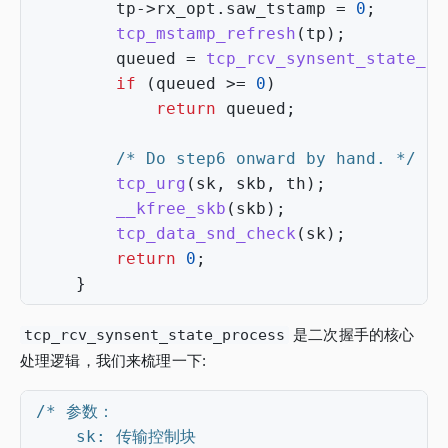
tp
->
rx_opt
.
saw_tstamp
=
0
;
tcp_mstamp_refresh
(
tp
);
queued
=
tcp_rcv_synsent_state_pr
if
(
queued
>=
0
)
return
queued
;
/* Do step6 onward by hand. */
tcp_urg
(
sk
,
skb
,
th
);
__kfree_skb
(
skb
);
tcp_data_snd_check
(
sk
);
return
0
;
}
tcp_rcv_synsent_state_process
是二次握手的核心
处理逻辑，我们来梳理一下: