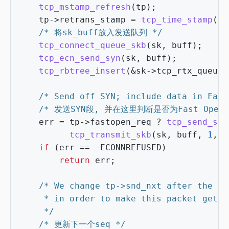
tcp_mstamp_refresh
(
tp
);
tp
->
retrans_stamp
=
tcp_time_stamp
(
tp
/* 将sk_buff放入发送队列 */
tcp_connect_queue_skb
(
sk
,
buff
);
tcp_ecn_send_syn
(
sk
,
buff
);
tcp_rbtree_insert
(
&
sk
->
tcp_rtx_queue
,
/* Send off SYN; include data in Fast
/* 发送SYN段, 并在这里判断是否为Fast Op
err
=
tp
->
fastopen_req
?
tcp_send_syn
tcp_transmit_skb
(
sk
,
buff
,
1
,
s
if
(
err
==
-
ECONNREFUSED
)
return
err
;
	 */
/* 更新下一个seq */