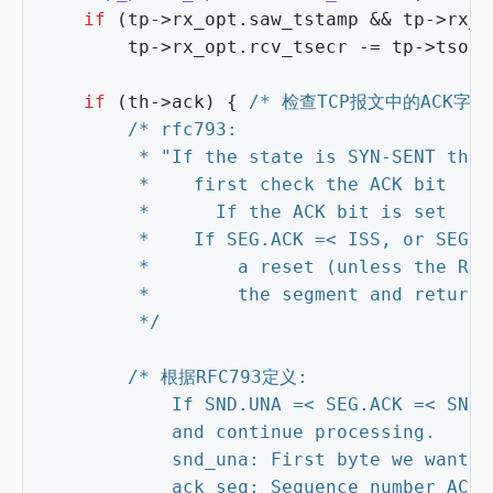
if
(
tp
->
rx_opt
.
saw_tstamp
&&
tp
->
rx_o
tp
->
rx_opt
.
rcv_tsecr
-=
tp
->
tsoff
if
(
th
->
ack
)
{
/* 检查TCP报文中的ACK字段
		 */