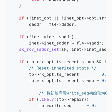
}
if
(
!
inet_opt
||
!
inet_opt
->
opt
.
srr
)
daddr
=
fl4
->
daddr
;
if
(
!
inet
->
inet_saddr
)
inet
->
inet_saddr
=
fl4
->
saddr
;
sk_rcv_saddr_set
(
sk
,
inet
->
inet_saddr
if
(
tp
->
rx_opt
.
ts_recent_stamp
&&
ine
/* Reset inherited state */
tp
->
rx_opt
.
ts_recent
=
0
;
tp
->
rx_opt
.
ts_recent_stamp
=
0
;
/* 将初始序号write_seq初始化为0 *
if
(
likely
(
!
tp
->
repair
))
tp
->
write_seq
=
0
;
}