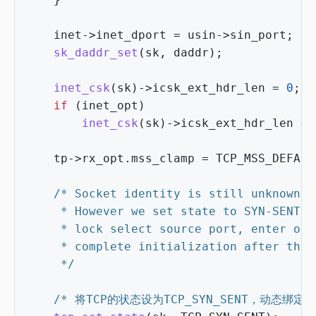
inet
->
inet_dport
=
usin
->
sin_port
;
sk_daddr_set
(
sk
,
daddr
);
inet_csk
(
sk
)
->
icsk_ext_hdr_len
=
0
;
if
(
inet_opt
)
inet_csk
(
sk
)
->
icsk_ext_hdr_len
=
tp
->
rx_opt
.
mss_clamp
=
TCP_MSS_DEFAUL
	 */
/* 将TCP的状态设为TCP_SYN_SENT，动态绑定