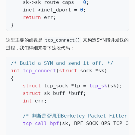
sk
->
sk_route_caps
=
0
;
inet
->
inet_dport
=
0
;
return
err
;
}
这里主要的函数是
tcp_connect()
来构造SYN段并发送的
过程，我们详细来看下这段代码：
/* Build a SYN and send it off. */
int
tcp_connect
(
struct
sock
*
sk
)
{
struct
tcp_sock
*
tp
=
tcp_sk
(
sk
);
struct
sk_buff
*
buff
;
int
err
;
/* 判断是否调用Berkeley Packet Filter *
tcp_call_bpf
(
sk
,
BPF_SOCK_OPS_TCP_CON