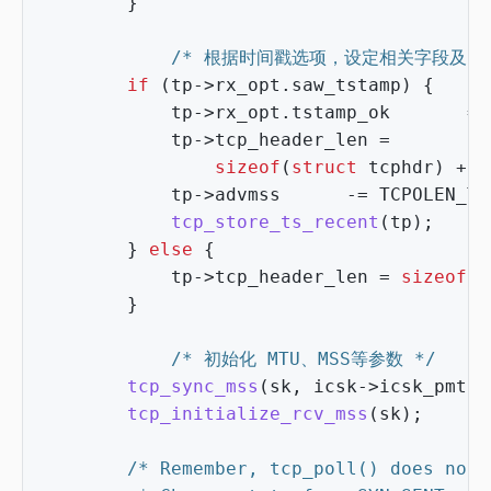
}
/* 根据时间戳选项，设定相关字段及 TC
if
(
tp
->
rx_opt
.
saw_tstamp
)
{
tp
->
rx_opt
.
tstamp_ok
=
tp
->
tcp_header_len
=
sizeof
(
struct
tcphdr
)
+
T
tp
->
advmss
-=
TCPOLEN_TS
tcp_store_ts_recent
(
tp
);
}
else
{
tp
->
tcp_header_len
=
sizeof
(
s
}
/* 初始化 MTU、MSS等参数 */
tcp_sync_mss
(
sk
,
icsk
->
icsk_pmtu_
tcp_initialize_rcv_mss
(
sk
);