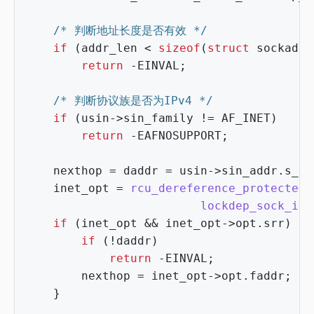
/* 判断地址长度是否有效 */
if
(
addr_len
<
sizeof
(
struct
sockaddr
return
-
EINVAL
;
/* 判断协议族是否为IPv4 */
if
(
usin
->
sin_family
!=
AF_INET
)
return
-
EAFNOSUPPORT
;
nexthop
=
daddr
=
usin
->
sin_addr
.
s_ad
inet_opt
=
rcu_dereference_protected
(
lockdep_sock_is_
if
(
inet_opt
&&
inet_opt
->
opt
.
srr
)
{
if
(
!
daddr
)
return
-
EINVAL
;
nexthop
=
inet_opt
->
opt
.
faddr
;
}