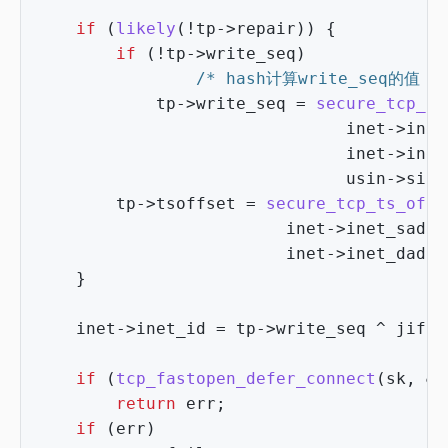
if
(
likely
(
!
tp
->
repair
))
{
if
(
!
tp
->
write_seq
)
/* hash计算write_seq的
tp
->
write_seq
=
secure_tcp_se
inet
->
inet
inet
->
inet
usin
->
sin_
tp
->
tsoffset
=
secure_tcp_ts_off
(
inet
->
inet_saddr
inet
->
inet_daddr
}
inet
->
inet_id
=
tp
->
write_seq
^
jiffi
if
(
tcp_fastopen_defer_connect
(
sk
,
&
e
return
err
;
if
(
err
)