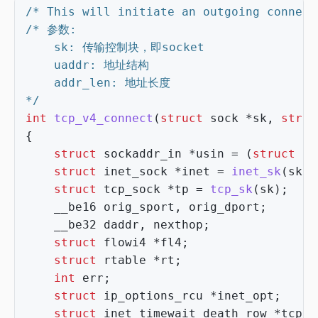
/* This will initiate an outgoing connect
*/
int
tcp_v4_connect
(
struct
sock
*
sk
,
struc
{
struct
sockaddr_in
*
usin
=
(
struct
so
struct
inet_sock
*
inet
=
inet_sk
(
sk
);
struct
tcp_sock
*
tp
=
tcp_sk
(
sk
);
__be16
orig_sport
,
orig_dport
;
__be32
daddr
,
nexthop
;
struct
flowi4
*
fl4
;
struct
rtable
*
rt
;
int
err
;
struct
ip_options_rcu
*
inet_opt
;
struct
inet_timewait_death_row
*
tcp_d