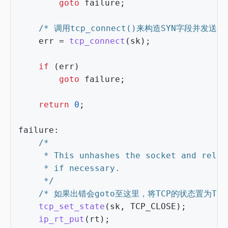
goto
failure
;
/* 调用tcp_connect()来构造SYN字段并发送 *
err
=
tcp_connect
(
sk
);
if
(
err
)
goto
failure
;
return
0
;
failure
:
	 */
/* 如果出错会goto至这里，将TCP的状态置为TCP_
tcp_set_state
(
sk
,
TCP_CLOSE
);
ip_rt_put
(
rt
);