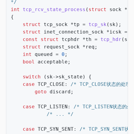
*/
int
tcp_rcv_state_process
(
struct
sock
*
sk
{
struct
tcp_sock
*
tp
=
tcp_sk
(
sk
);
struct
inet_connection_sock
*
icsk
=
i
const
struct
tcphdr
*
th
=
tcp_hdr
(
skb
struct
request_sock
*
req
;
int
queued
=
0
;
bool
acceptable
;
switch
(
sk
->
sk_state
)
{
case
TCP_CLOSE
:
/* TCP_CLOSE状态的处理 
goto
discard
;
case
TCP_LISTEN
:
/* TCP_LISTEN状态的处
/* ... */
case
TCP_SYN_SENT
:
/* TCP_SYN_SENT状