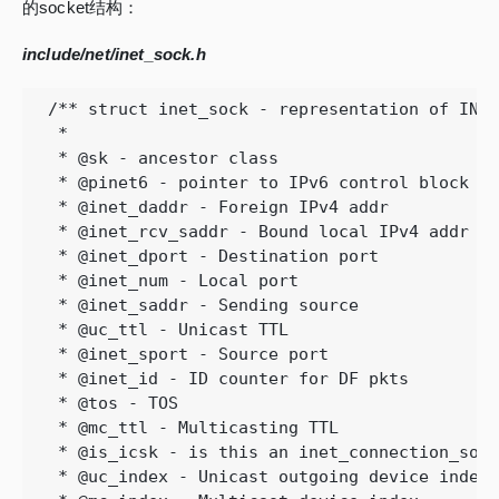
的socket结构：
include/net/inet_sock.h
/** struct inet_sock - representation of INET
 *

 * @sk - ancestor class

 * @pinet6 - pointer to IPv6 control block

 * @inet_daddr - Foreign IPv4 addr

 * @inet_rcv_saddr - Bound local IPv4 addr

 * @inet_dport - Destination port

 * @inet_num - Local port

 * @inet_saddr - Sending source

 * @uc_ttl - Unicast TTL

 * @inet_sport - Source port

 * @inet_id - ID counter for DF pkts

 * @tos - TOS

 * @mc_ttl - Multicasting TTL

 * @is_icsk - is this an inet_connection_sock?
 * @uc_index - Unicast outgoing device index
