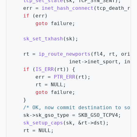
tcp_set_state
(
sk
,
TCP_SYN_SENT
);
err
=
inet_hash_connect
(
tcp_death_row
if
(
err
)
goto
failure
;
sk_set_txhash
(
sk
);
rt
=
ip_route_newports
(
fl4
,
rt
,
orig_
inet
->
inet_sport
,
inet
if
(
IS_ERR
(
rt
))
{
err
=
PTR_ERR
(
rt
);
rt
=
NULL
;
goto
failure
;
}
/* OK, now commit destination to sock
sk
->
sk_gso_type
=
SKB_GSO_TCPV4
;
sk_setup_caps
(
sk
,
&
rt
->
dst
);
rt
=
NULL
;