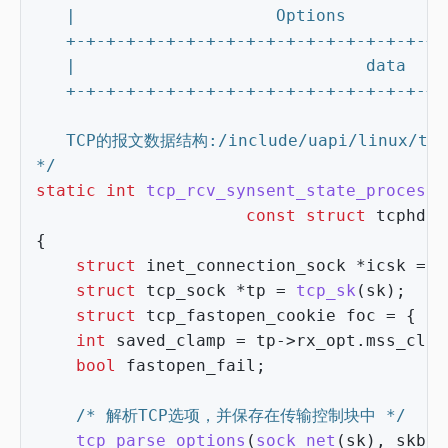
*/
static
int
tcp_rcv_synsent_state_process
(
const
struct
tcphdr
{
struct
inet_connection_sock
*
icsk
=
i
struct
tcp_sock
*
tp
=
tcp_sk
(
sk
);
struct
tcp_fastopen_cookie
foc
=
{
.
l
int
saved_clamp
=
tp
->
rx_opt
.
mss_clam
bool
fastopen_fail
;
/* 解析TCP选项，并保存在传输控制块中 */
tcp_parse_options
(
sock_net
(
sk
),
skb
,