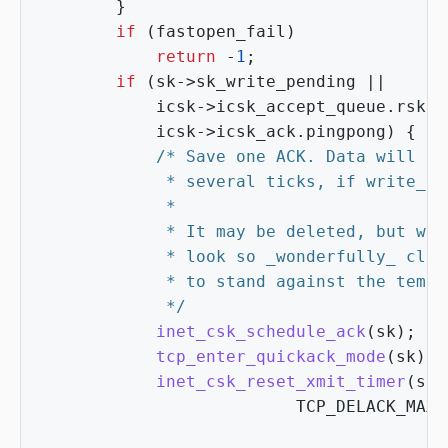
}
if
(
fastopen_fail
)
return
-
1
;
if
(
sk
->
sk_write_pending
||
icsk
->
icsk_accept_queue
.
rskq_
icsk
->
icsk_ack
.
pingpong
)
{
			 */
inet_csk_schedule_ack
(
sk
);
tcp_enter_quickack_mode
(
sk
);
inet_csk_reset_xmit_timer
(
sk
,
TCP_DELACK_MAX
,