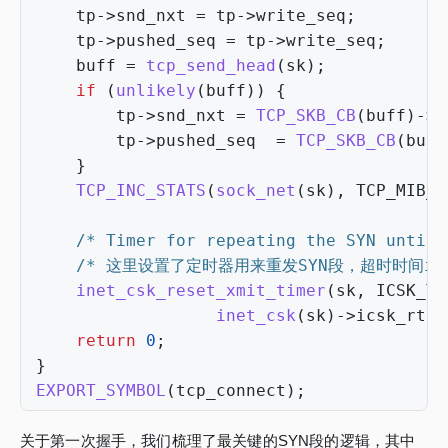
tp
->
snd_nxt
=
tp
->
write_seq
;
tp
->
pushed_seq
=
tp
->
write_seq
;
buff
=
tcp_send_head
(
sk
);
if
(
unlikely
(
buff
))
{
tp
->
snd_nxt
=
TCP_SKB_CB
(
buff
)
->
s
tp
->
pushed_seq
=
TCP_SKB_CB
(
buff
}
TCP_INC_STATS
(
sock_net
(
sk
),
TCP_MIB_A
/* Timer for repeating the SYN until 
/* 这里设置了定时器用来重发SYN段，超时时间icsk_
inet_csk_reset_xmit_timer
(
sk
,
ICSK_TI
inet_csk
(
sk
)
->
icsk_rto
,
return
0
;
}
EXPORT_SYMBOL
(
tcp_connect
);
关于第一次握手，我们梳理了最关键的SYN段的逻辑，其中