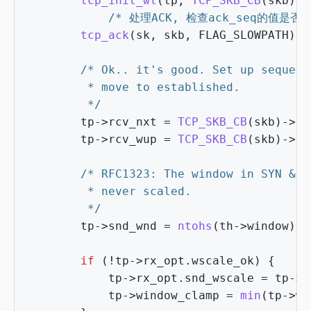
tcp_init_wl
(
tp
,
TCP_SKB_CB
(
skb
)
->
/* 处理ACK, 检查ack_seq的值是否有
tcp_ack
(
sk
,
skb
,
FLAG_SLOWPATH
);
		 */
tp
->
rcv_nxt
=
TCP_SKB_CB
(
skb
)
->
se
tp
->
rcv_wup
=
TCP_SKB_CB
(
skb
)
->
se
		 */
tp
->
snd_wnd
=
ntohs
(
th
->
window
);
if
(
!
tp
->
rx_opt
.
wscale_ok
)
{
tp
->
rx_opt
.
snd_wscale
=
tp
->
r
tp
->
window_clamp
=
min
(
tp
->
wi