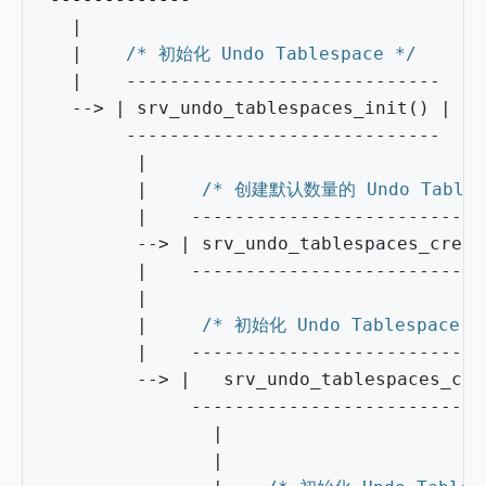
|
|
/* 初始化 Undo Tablespace */
|
-----------------------------
-->
|
srv_undo_tablespaces_init
()
|
-----------------------------
|
|
/* 创建默认数量的 Undo Tables
|
---------------------------
-->
|
srv_undo_tablespaces_creat
|
---------------------------
|
|
/* 初始化 Undo Tablespace
|
---------------------------
-->
|
srv_undo_tablespaces_con
---------------------------
|
|