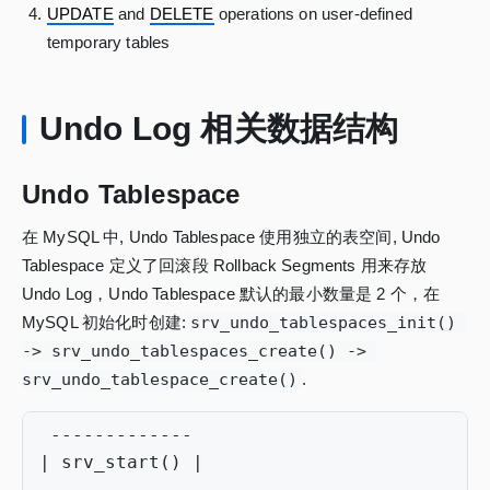
UPDATE
and
DELETE
operations on user-defined
temporary tables
Undo Log 相关数据结构
Undo Tablespace
在 MySQL 中, Undo Tablespace 使用独立的表空间, Undo
Tablespace 定义了回滚段 Rollback Segments 用来存放
Undo Log，Undo Tablespace 默认的最小数量是 2 个，在
MySQL 初始化时创建:
srv_undo_tablespaces_init() 
-> srv_undo_tablespaces_create() -> 
srv_undo_tablespace_create()
.
-------------
|
srv_start
()
|
-------------