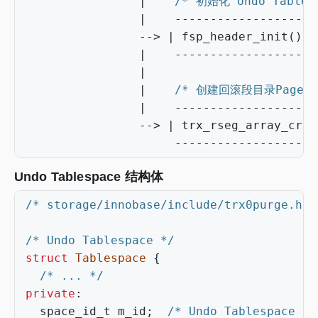
|
/* 初始化 Undo Table
|
-------------------
-->
|
fsp_header_init
()
|
|
-------------------
|
|
/* 创建回滚段目录Page *
|
--------------------
-->
|
trx_rseg_array_crea
--------------------
Undo Tablespace 结构体
/* storage/innobase/include/trx0purge.h *
/* Undo Tablespace */
struct
Tablespace
{
/* ... */
private
:
space_id_t
m_id
;
/* Undo Tablespace 的