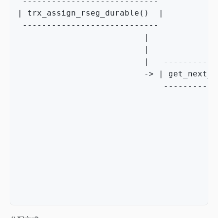
----------------------------
|
trx_assign_rseg_durable
()
|
----------------------------
|
|
|
-----------
->
|
get_next_r
-----------