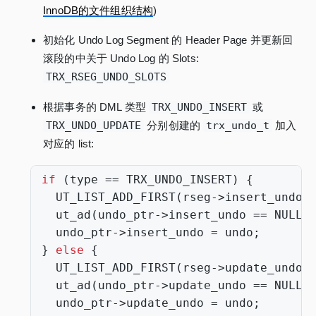
InnoDB的文件组织结构
)
初始化 Undo Log Segment 的 Header Page 并更新回
滚段的中关于 Undo Log 的 Slots:
TRX_RSEG_UNDO_SLOTS
根据事务的 DML 类型
TRX_UNDO_INSERT
或
TRX_UNDO_UPDATE
分别创建的
trx_undo_t
加入
对应的 list:
if
(
type
==
TRX_UNDO_INSERT
)
{
UT_LIST_ADD_FIRST
(
rseg
->
insert_undo_
ut_ad
(
undo_ptr
->
insert_undo
==
NULL
)
undo_ptr
->
insert_undo
=
undo
;
}
else
{
UT_LIST_ADD_FIRST
(
rseg
->
update_undo_
ut_ad
(
undo_ptr
->
update_undo
==
NULL
)
undo_ptr
->
update_undo
=
undo
;