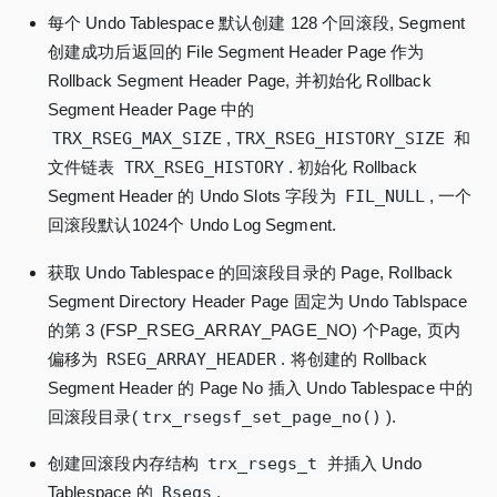
每个 Undo Tablespace 默认创建 128 个回滚段, Segment
创建成功后返回的 File Segment Header Page 作为
Rollback Segment Header Page, 并初始化 Rollback
Segment Header Page 中的
TRX_RSEG_MAX_SIZE
,
TRX_RSEG_HISTORY_SIZE
和
文件链表
TRX_RSEG_HISTORY
. 初始化 Rollback
Segment Header 的 Undo Slots 字段为
FIL_NULL
, 一个
回滚段默认1024个 Undo Log Segment.
获取 Undo Tablespace 的回滚段目录的 Page, Rollback
Segment Directory Header Page 固定为 Undo Tablspace
的第 3 (FSP_RSEG_ARRAY_PAGE_NO) 个Page, 页内
偏移为
RSEG_ARRAY_HEADER
. 将创建的 Rollback
Segment Header 的 Page No 插入 Undo Tablespace 中的
回滚段目录(
trx_rsegsf_set_page_no()
).
创建回滚段内存结构
trx_rsegs_t
并插入 Undo
Tablespace 的
Rsegs
.