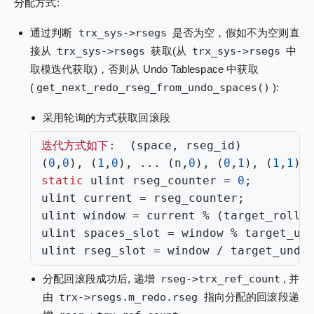
分配方式:
通过判断
trx_sys->rsegs
是否为空，假如不为空则直
接从
trx_sys->rsegs
获取(从
trx_sys->rsegs
中
取模迭代获取)，否则从 Undo Tablespace 中获取
(
get_next_redo_rseg_from_undo_spaces()
):
采用轮询的方式获取回滚段
迭代方式如下
:
(
space
,
rseg_id
)
(
0
,
0
),
(
1
,
0
),
...
(
n
,
0
),
(
0
,
1
),
(
1
,
1
),
static
ulint
rseg_counter
=
0
;
ulint
current
=
rseg_counter
;
ulint
window
=
current
%
(
target_rollb
ulint
spaces_slot
=
window
%
target_un
ulint
rseg_slot
=
window
/
target_undo
分配回滚段成功后, 递增
rseg->trx_ref_count
, 并
由
trx->rsegs.m_redo.rseg
指向分配的回滚段递