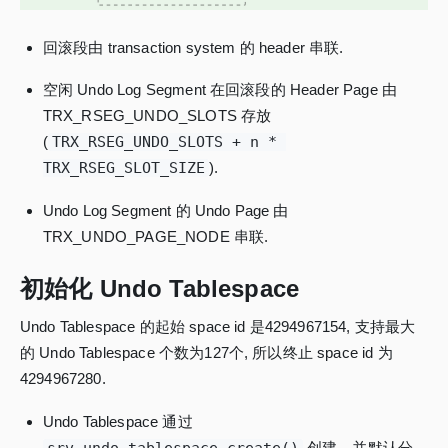
回滚段由 transaction system 的 header 串联.
空闲 Undo Log Segment 在回滚段的 Header Page 由
TRX_RSEG_UNDO_SLOTS 存放
(
TRX_RSEG_UNDO_SLOTS + n * 
TRX_RSEG_SLOT_SIZE
).
Undo Log Segment 的 Undo Page 由
TRX_UNDO_PAGE_NODE 串联.
初始化 Undo Tablespace
Undo Tablespace 的起始 space id 是4294967154, 支持最大
的 Undo Tablespace 个数为127个, 所以终止 space id 为
4294967280.
Undo Tablespace 通过
srv_undo_tablespace_create()
创建，并默认分