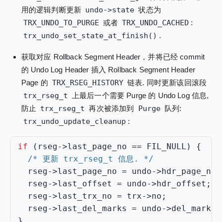
用的逻辑判断更新
undo->state
状态为
TRX_UNDO_TO_PURGE
或者
TRX_UNDO_CACHED
:
trx_undo_set_state_at_finish()
.
获取对应 Rollback Segment Header，并将已经 commit
的 Undo Log Header 插入 Rollback Segment Header
Page 的
TRX_RSEG_HISTORY
链表. 同时更新该回滚段
trx_rseg_t
上最后一个需要 Purge 的 Undo Log 信息,
防止
trx_rseg_t
再次被添加到
Purge
队列:
trx_undo_update_cleanup
:
if
(
rseg
->
last_page_no
==
FIL_NULL
)
{
/* 更新 trx_rseg_t 信息. */
rseg
->
last_page_no
=
undo
->
hdr_page_no
;
rseg
->
last_offset
=
undo
->
hdr_offset
;
rseg
->
last_trx_no
=
trx
->
no
;
rseg
->
last_del_marks
=
undo
->
del_marks
;
}