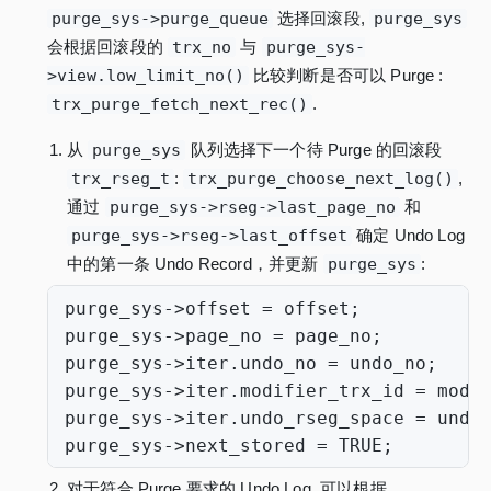
purge_sys->purge_queue
选择回滚段,
purge_sys
会根据回滚段的
trx_no
与
purge_sys-
>view.low_limit_no()
比较判断是否可以 Purge :
trx_purge_fetch_next_rec()
.
从
purge_sys
队列选择下一个待 Purge 的回滚段
trx_rseg_t
:
trx_purge_choose_next_log()
,
通过
purge_sys->rseg->last_page_no
和
purge_sys->rseg->last_offset
确定 Undo Log
中的第一条 Undo Record，并更新
purge_sys
:
purge_sys
->
offset
=
offset
;
purge_sys
->
page_no
=
page_no
;
purge_sys
->
iter
.
undo_no
=
undo_no
;
purge_sys
->
iter
.
modifier_trx_id
=
modi
purge_sys
->
iter
.
undo_rseg_space
=
undo
purge_sys
->
next_stored
=
TRUE
;
对于符合 Purge 要求的 Undo Log, 可以根据