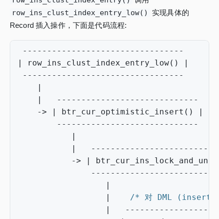
row_ins_clust_index_entry()
row_ins_clust_index_entry_low()
实现具体的
Record 插入操作，下面是代码流程:
---------------------------------
|
row_ins_clust_index_entry_low
()
|
---------------------------------
|
|
-----------------------------
->
|
btr_cur_optimistic_insert
()
|
-----------------------------
|
|
--------------------------
->
|
btr_cur_ins_lock_and_undo
--------------------------
|
|
/* 对 DML (insert
|
-------------------