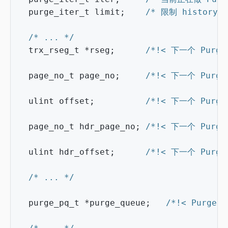
purge_iter_t
limit
;
/* 限制 history l
/* ... */
trx_rseg_t
*
rseg
;
/*!< 下一个 Purg
page_no_t
page_no
;
/*!< 下一个 Purge 
ulint
offset
;
/*!< 下一个 Purge
page_no_t
hdr_page_no
;
/*!< 下一个 Purge 
ulint
hdr_offset
;
/*!< 下一个 Purge 
/* ... */
purge_pq_t
*
purge_queue
;
/*!< Purge