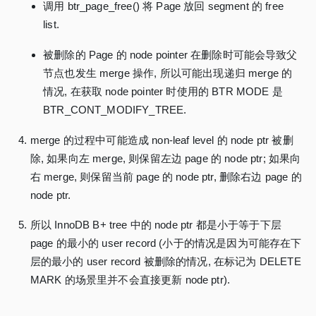
调用 btr_page_free() 将 Page 放回 segment 的 free
list.
被删除的 Page 的 node pointer 在删除时可能会导致父
节点也发生 merge 操作, 所以可能出现递归 merge 的
情况, 在获取 node pointer 时使用的 BTR MODE 是
BTR_CONT_MODIFY_TREE.
merge 的过程中可能造成 non-leaf level 的 node ptr 被删
除, 如果向左 merge, 则保留左边 page 的 node ptr; 如果向
右 merge, 则保留当前 page 的 node ptr, 删除右边 page 的
node ptr.
所以 InnoDB B+ tree 中的 node ptr 都是小于等于下层
page 的最小的 user record (小于的情况是因为可能存在下
层的最小的 user record 被删除的情况, 在标记为 DELETE
MARK 的场景里并不会直接更新 node ptr).