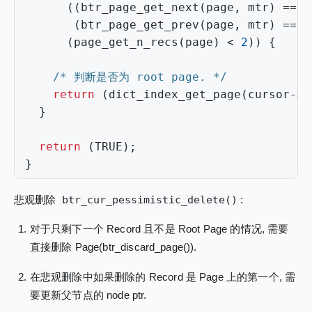
((
btr_page_get_next
(
page
,
mtr
)
==
F
(
btr_page_get_prev
(
page
,
mtr
)
==
F
(
page_get_n_recs
(
page
)
<
2
))
{
/* 判断是否为 root page. */
return
(
dict_index_get_page
(
cursor
->
i
}
return
(
TRUE
);
}
悲观删除
btr_cur_pessimistic_delete()
:
对于只剩下一个 Record 且不是 Root Page 的情况, 需要
直接删除 Page(btr_discard_page()).
在悲观删除中如果删除的 Record 是 Page 上的第一个, 需
要更新父节点的 node ptr.