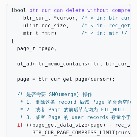
ibool
btr_cur_can_delete_without_compress
btr_cur_t
*
cursor
,
/*!< in: btr curso
ulint
rec_size
,
/*!< in: rec_get_s
mtr_t
*
mtr
)
/*!< in: mtr */
{
page_t
*
page
;
ut_ad
(
mtr_memo_contains
(
mtr
,
btr_cur_ge
page
=
btr_cur_get_page
(
cursor
);
   * 3. 或者 Page 的 user records 数量小于 2
if
((
page_get_data_size
(
page
)
-
rec_siz
BTR_CUR_PAGE_COMPRESS_LIMIT
(
cursor