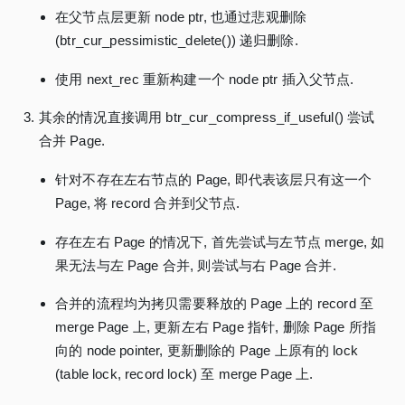
在父节点层更新 node ptr, 也通过悲观删除
(btr_cur_pessimistic_delete()) 递归删除.
使用 next_rec 重新构建一个 node ptr 插入父节点.
其余的情况直接调用 btr_cur_compress_if_useful() 尝试
合并 Page.
针对不存在左右节点的 Page, 即代表该层只有这一个
Page, 将 record 合并到父节点.
存在左右 Page 的情况下, 首先尝试与左节点 merge, 如
果无法与左 Page 合并, 则尝试与右 Page 合并.
合并的流程均为拷贝需要释放的 Page 上的 record 至
merge Page 上, 更新左右 Page 指针, 删除 Page 所指
向的 node pointer, 更新删除的 Page 上原有的 lock
(table lock, record lock) 至 merge Page 上.