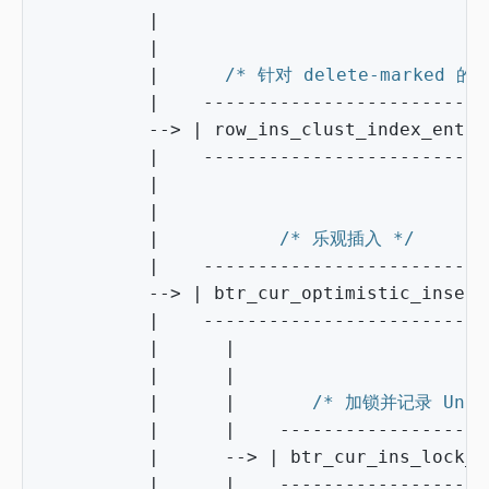
|
|
|
/* 针对 delete-marked 
|
--------------------------
-->
|
row_ins_clust_index_entry
|
--------------------------
|
|
|
/* 乐观插入 */
|
--------------------------
-->
|
btr_cur_optimistic_insert
|
--------------------------
|
|
|
|
|
|
/* 加锁并记录 Undo 
|
|
-------------------
|
-->
|
btr_cur_ins_lock_a
|
|
-------------------