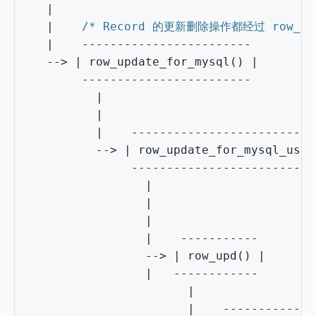
|
|
/* Record 的更新删除操作都经过 row_upda
|
------------------------
-->
|
row_update_for_mysql
()
|
------------------------
|
|
|
--------------------------
-->
|
row_update_for_mysql_usin
--------------------------
|
|
|
|
-----------
-->
|
row_upd
()
|
|
------------
|
|
-------------